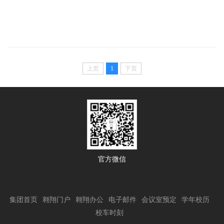
上页
1
下页
官方微信
集团首页
翱翔门户
翱翔办公
电子邮件
会议室预定
学年校历
校车时刻